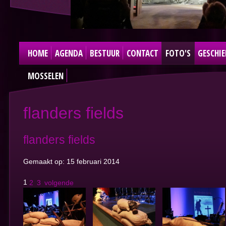
HOME
AGENDA
BESTUUR
CONTACT
FOTO'S
GESCHIE
MOSSELEN
flanders fields
flanders fields
Gemaakt op: 15 februari 2014
1
2
3
volgende