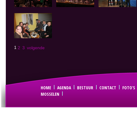
1
2
3
volgende
HOME
AGENDA
BESTUUR
CONTACT
FOTO'S
MOSSELEN
© Copyright Sint Joris Gilde-